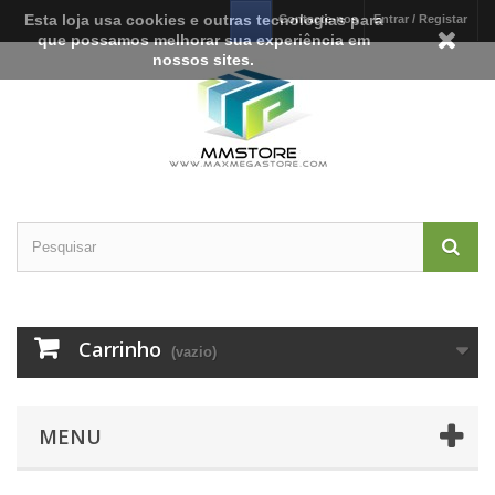
Esta loja usa cookies e outras tecnologias para
Contacte-nos
Entrar / Registar
que possamos melhorar sua experiência em
nossos sites.
Carrinho
(vazio)
MENU