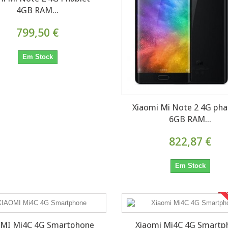
4GB RAM...
799,50 €
Em Stock
Xiaomi Mi Note 2 4G pha
6GB RAM...
822,87 €
Em Stock
E
MI Mi4C 4G Smartphone
Xiaomi Mi4C 4G Smartp