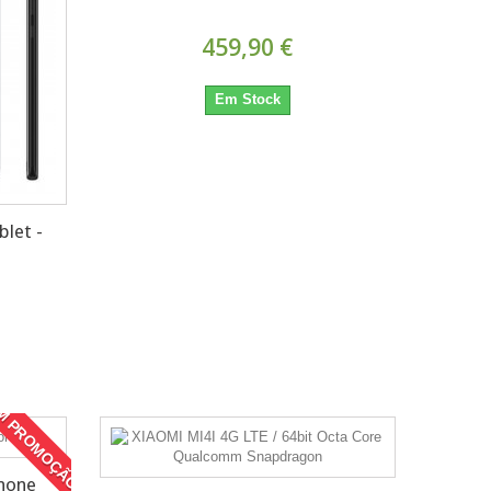
459,90 €
Em Stock
blet -
M PROMOÇÃO!
hone