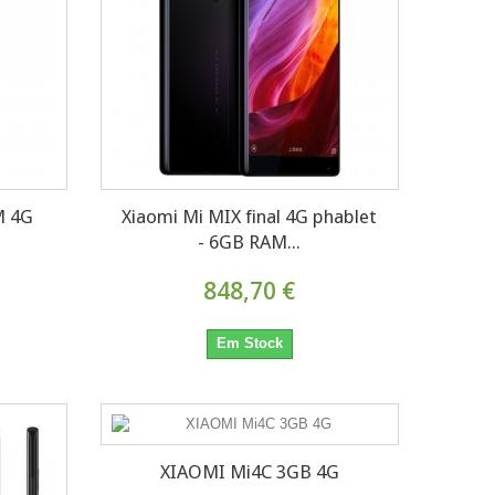
M 4G
Xiaomi Mi MIX final 4G phablet
- 6GB RAM...
848,70 €
Em Stock
XIAOMI Mi4C 3GB 4G