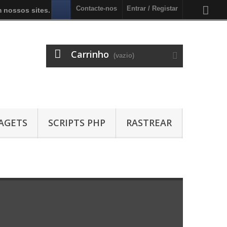
Contacte-nos
Entrar / Registar
 nossos sites.
Carrinho
(vazio)
AGETS
SCRIPTS PHP
RASTREAR