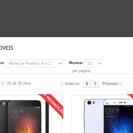
OVEIS
por
Mostrar
por página
1 - 20 de 35 itens
Anterior
1
2
Próximo
EM PROMOÇÃO!
E