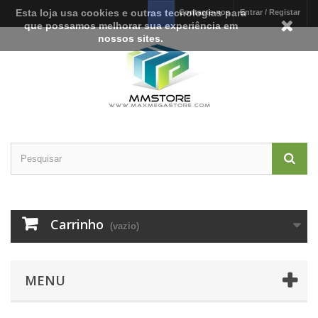
Esta loja usa cookies e outras tecnologias para
Contacte-nos
Entrar / Registar
que possamos melhorar sua experiência em
nossos sites.
Carrinho
(vazio)
MENU