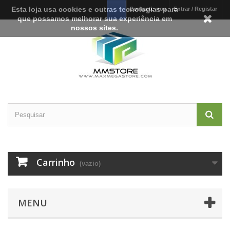
Esta loja usa cookies e outras tecnologias para
Contacte-nos
Entrar / Registar
que possamos melhorar sua experiência em
nossos sites.
Carrinho
(vazio)
MENU