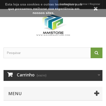
Esta loja usa cookies e outras tecnologias para
Contacte-nos
Entrar / Registar
que possamos melhorar sua experiência em
nossos sites.
Carrinho
(vazio)
MENU