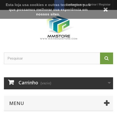
Esta loja usa cookies e outras tecnologias para
Contacte-nos
Entrar / Registar
que possamos melhorar sua experiência em
nossos sites.
Carrinho
(vazio)
MENU