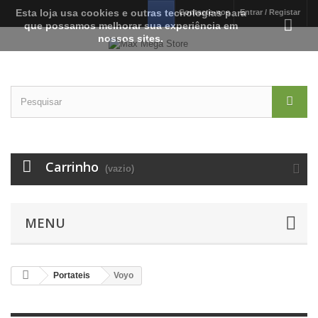
Esta loja usa cookies e outras tecnologias para
Contacte-nos
Entrar / Registar
que possamos melhorar sua experiência em
nossos sites.
Carrinho
(vazio)
MENU
Portateis
Voyo