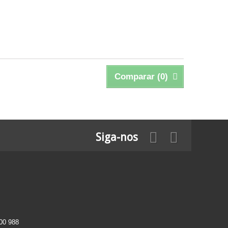
Comparar (
0
)
Siga-nos
00 988