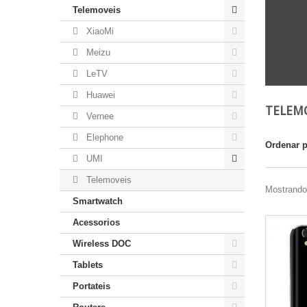
Telemoveis
XiaoMi
Meizu
LeTV
Huawei
TELEM
Vernee
Elephone
Ordenar 
UMI
Telemoveis
Mostrando 
Smartwatch
Acessorios
Wireless DOC
Tablets
Portateis