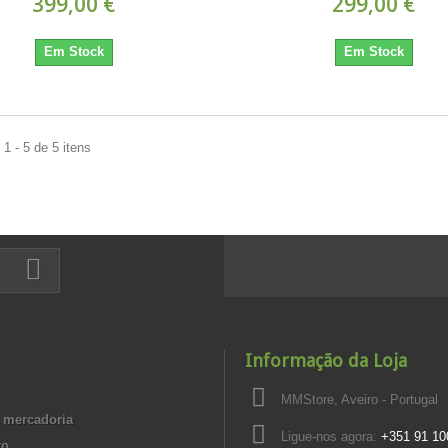
399,00 €
299,00 €
Em Stock
Em Stock
1 - 5 de 5 itens
Informação da Loja
MMStore, Aveiro - Portugal
 mercadoria
Ligue-nos agora:
+351 91 10
to