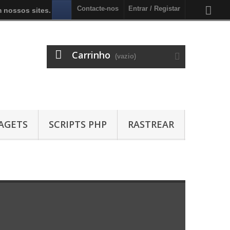
Contacte-nos
Entrar / Registar
 nossos sites.
Carrinho
(vazio)
AGETS
SCRIPTS PHP
RASTREAR