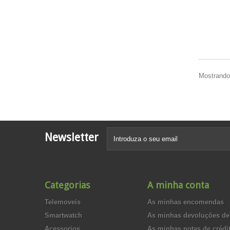
Mostrando 
Newsletter
Categorias
A minha conta
Telemoveis
As minhas encomendas
Smartwatch
As minhas devoluções de
Acessorios
As minhas notas de crédi