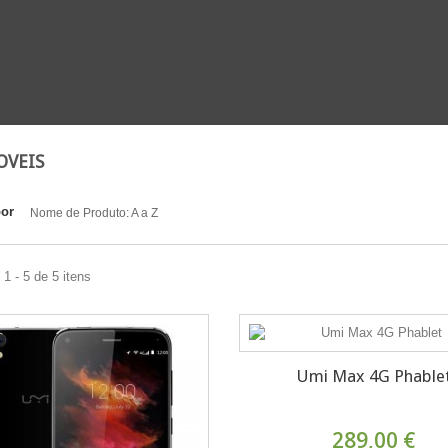
OVEIS
por
Nome de Produto: A a Z
1 - 5 de 5 itens
Umi Max 4G Phable
289,00 €