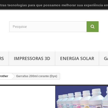
utras tecnologias para que possamos melhorar sua experiência em
RS
IMPRESSORAS 3D
ENERGIA SOLAR
G
rother
Garrafas 200ml corante (Dye)