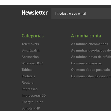
Newsletter
Categorias
A minha conta
Telemoveis
As minhas encomendas
Smartwatch
As minhas devoluções de
Acessorios
As minhas notas de crédi
Wireless DOC
Os meus endereços
Tablets
Os meus dados pessoais
Portateis
Os meus vales de descon
Routers
Impressão
Impressoras 3D
Energia Solar
Scripts PHP