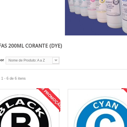
AS 200ML CORANTE (DYE)
por
Nome de Produto: A a Z
1 - 6 de 6 itens
EM PROMOÇÃO!
E