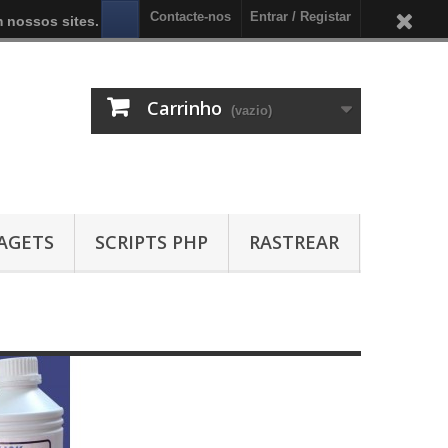
Contacte-nos
Entrar / Registar
 nossos sites.
Carrinho
(vazio)
AGETS
SCRIPTS PHP
RASTREAR