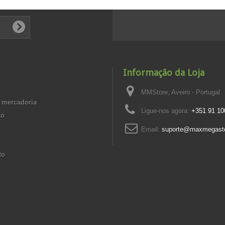
Informação da Loja
MMStore, Aveiro - Portugal
 mercadoria
Ligue-nos agora:
+351 91 10
to
Email:
suporte@maxmegast
to