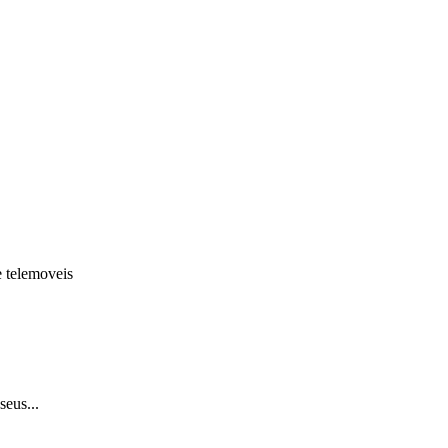
e telemoveis
seus...