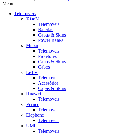
Menu
Telemoveis
XiaoMi
Telemoveis
Baterias
Capas & Skins
Power Banks
Meizu
Telemoveis
Protetores
Capas & Skins
Cabos
LeTV
Telemoveis
Acessórios
Capas & Skins
Huawei
Telemoveis
Vernee
Telemoveis
Elephone
Telemoveis
UMI
Telemoveis