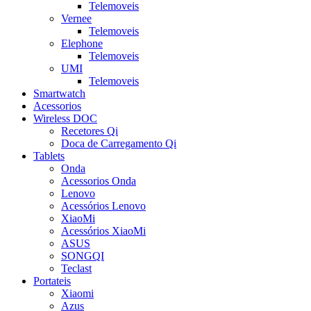
Telemoveis
Vernee
Telemoveis
Elephone
Telemoveis
UMI
Telemoveis
Smartwatch
Acessorios
Wireless DOC
Recetores Qi
Doca de Carregamento Qi
Tablets
Onda
Acessorios Onda
Lenovo
Acessórios Lenovo
XiaoMi
Acessórios XiaoMi
ASUS
SONGQI
Teclast
Portateis
Xiaomi
Azus