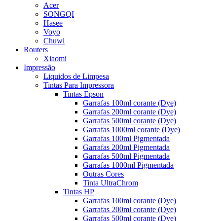
Acer
SONGQI
Hasee
Voyo
Chuwi
Routers
Xiaomi
Impressão
Liquidos de Limpesa
Tintas Para Impressora
Tintas Epson
Garrafas 100ml corante (Dye)
Garrafas 200ml corante (Dye)
Garrafas 500ml corante (Dye)
Garrafas 1000ml corante (Dye)
Garrafas 100ml Pigmentada
Garrafas 200ml Pigmentada
Garrafas 500ml Pigmentada
Garrafas 1000ml Pigmentada
Outras Cores
Tinta UltraChrom
Tintas HP
Garrafas 100ml corante (Dye)
Garrafas 200ml corante (Dye)
Garrafas 500ml corante (Dye)