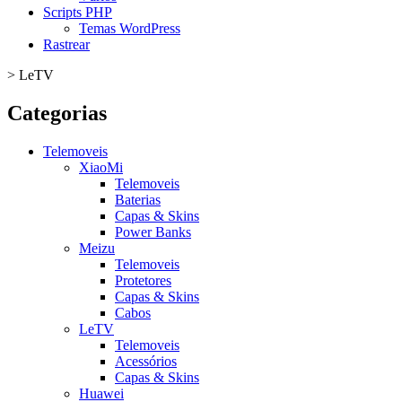
Scripts PHP
Temas WordPress
Rastrear
>
LeTV
Categorias
Telemoveis
XiaoMi
Telemoveis
Baterias
Capas & Skins
Power Banks
Meizu
Telemoveis
Protetores
Capas & Skins
Cabos
LeTV
Telemoveis
Acessórios
Capas & Skins
Huawei