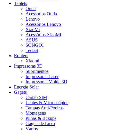
Tablets
Onda
Acessorios Onda
Lenovo
Acessórios Lenovo
XiaoMi
Acessórios XiaoMi
ASUS
SONGQI
Teclast
Routers
Xiaomi
Impressoras 3D
Suprimentos
Impressoras Laser
Impressoras Molde 3D
Energia Solar
Gagets
Cartão SIM
Lentes & Microscópios
Tampas Anti-Poeiras
Montagens
Pilhas & Bckups
Gagets de Luxo
Vários