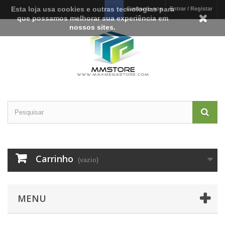
Esta loja usa cookies e outras tecnologias para
Contacte-nos
Entrar / Registar
que possamos melhorar sua experiência em
nossos sites.
Carrinho
(vazio)
MENU